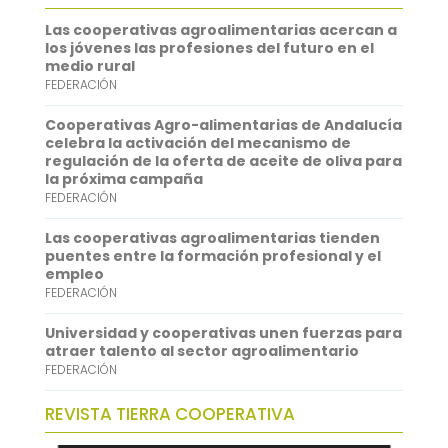
o
t
i
a
i
Las cooperativas agroalimentarias acercan a
o
e
l
t
n
los jóvenes las profesiones del futuro en el
medio rural
k
r
s
k
FEDERACIÓN
A
e
Cooperativas Agro-alimentarias de Andalucía
p
d
celebra la activación del mecanismo de
regulación de la oferta de aceite de oliva para
p
I
la próxima campaña
FEDERACIÓN
n
Las cooperativas agroalimentarias tienden
puentes entre la formación profesional y el
empleo
FEDERACIÓN
Universidad y cooperativas unen fuerzas para
atraer talento al sector agroalimentario
FEDERACIÓN
REVISTA TIERRA COOPERATIVA