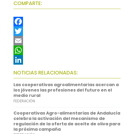
COMPARTE:
F
a
T
c
w
E
e
i
m
W
b
t
a
h
L
NOTICIAS RELACIONADAS:
o
t
i
a
i
Las cooperativas agroalimentarias acercan a
o
e
l
t
n
los jóvenes las profesiones del futuro en el
medio rural
k
r
s
k
FEDERACIÓN
A
e
Cooperativas Agro-alimentarias de Andalucía
p
d
celebra la activación del mecanismo de
regulación de la oferta de aceite de oliva para
p
I
la próxima campaña