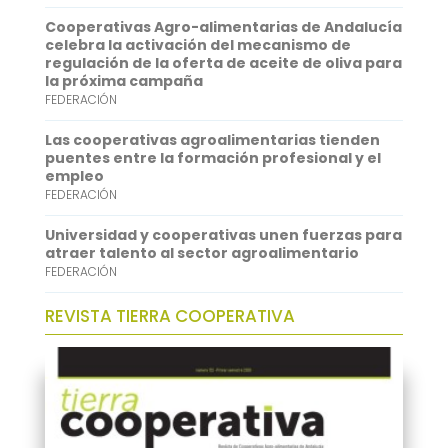
A
e
Cooperativas Agro-alimentarias de Andalucía
p
d
celebra la activación del mecanismo de
regulación de la oferta de aceite de oliva para
p
I
la próxima campaña
FEDERACIÓN
n
Las cooperativas agroalimentarias tienden
puentes entre la formación profesional y el
empleo
FEDERACIÓN
Universidad y cooperativas unen fuerzas para
atraer talento al sector agroalimentario
FEDERACIÓN
REVISTA TIERRA COOPERATIVA