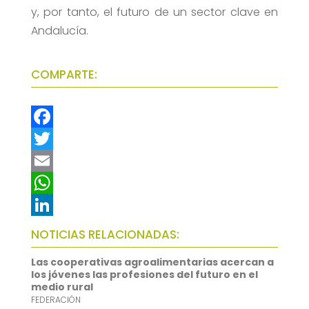
y, por tanto, el futuro de un sector clave en
Andalucía.
COMPARTE:
F
a
T
c
w
E
e
i
m
W
b
t
a
h
L
NOTICIAS RELACIONADAS:
o
t
i
a
i
Las cooperativas agroalimentarias acercan a
o
e
l
t
n
los jóvenes las profesiones del futuro en el
medio rural
k
r
s
k
FEDERACIÓN