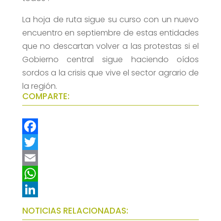
La hoja de ruta sigue su curso con un nuevo
encuentro en septiembre de estas entidades
que no descartan volver a las protestas si el
Gobierno central sigue haciendo oídos
sordos a la crisis que vive el sector agrario de
la región.
COMPARTE:
F
a
T
c
w
E
e
i
m
W
b
t
a
h
L
NOTICIAS RELACIONADAS:
o
t
i
a
i