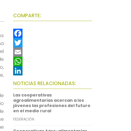
COMPARTE:
os
F
ña
el
a
T
de
c
w
E
o,
e
i
m
W
e,
b
t
a
h
L
NOTICIAS RELACIONADAS:
o
t
i
a
i
de
Las cooperativas
o
e
l
t
n
agroalimentarias acercan a los
io
jóvenes las profesiones del futuro
k
r
s
k
de
en el medio rural
A
e
se
FEDERACIÓN
p
d
ue