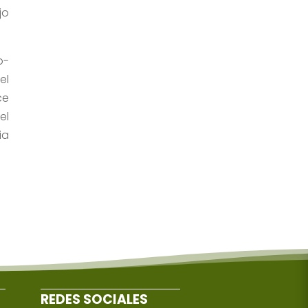
jo
o-
el
ce
el
ia
REDES SOCIALES