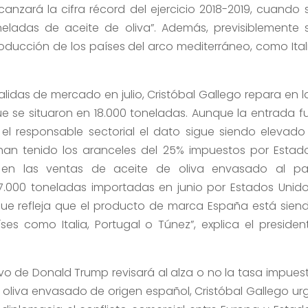
anzará la cifra récord del ejercicio 2018-2019, cuando 
neladas de aceite de oliva”. Además, previsiblemente 
roducción de los países del arco mediterráneo, como Ital
lidas de mercado en julio, Cristóbal Gallego repara en l
que se situaron en 18.000 toneladas. Aunque la entrada f
el responsable sectorial el dato sigue siendo elevado
an tenido los aranceles del 25% impuestos por Estad
en las ventas de aceite de oliva envasado al pa
7.000 toneladas importadas en junio por Estados Unido
 que refleja que el producto de marca España está sien
s como Italia, Portugal o Túnez”, explica el presiden
tivo de Donald Trump revisará al alza o no la tasa impues
oliva envasado de origen español, Cristóbal Gallego ur