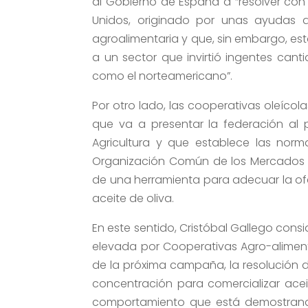
al Gobierno de España a “resolver con 
Unidos, originado por unas ayudas a
agroalimentaria y que, sin embargo, est
a un sector que invirtió ingentes can
como el norteamericano”.
Por otro lado, las cooperativas oleíco
que va a presentar la federación al 
Agricultura y que establece las norma
Organización Común de los Mercados Ag
de una herramienta para adecuar la ofe
aceite de oliva.
En este sentido, Cristóbal Gallego cons
elevada por Cooperativas Agro-alimenta
de la próxima campaña, la resolución d
concentración para comercializar aceit
comportamiento que está demostrando 