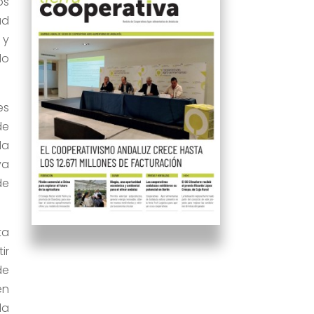
os
ad
 y
do
es
de
la
va
de
ta
ir
de
en
la