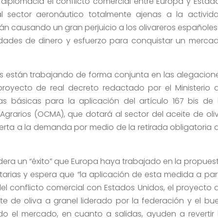
diplomacia el conflicto comercial entre Europa y Estad
l sector aeronáutico totalmente ajenas a la activid
án causando un gran perjuicio a los olivareros españoles
tidades de dinero y esfuerzo para conquistar un merca
las están trabajando de forma conjunta en las alegacion
proyecto de real decreto redactado por el Ministerio 
s básicas para la aplicación del artículo 167 bis de 
rarios (OCMA), que dotará al sector del aceite de oli
rta a la demanda por medio de la retirada obligatoria 
idera un “éxito” que Europa haya trabajado en la propues
rias y espera que “la aplicación de esta medida a part
el conflicto comercial con Estados Unidos, el proyecto 
e de oliva a granel liderado por la federación y el bu
el mercado, en cuanto a salidas, ayuden a revertir 