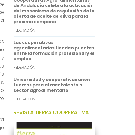
Cooperativas Agro-alimentarias
se
p
I
de Andalucía celebra la activación
del mecanismo de regulación de la
se
n
oferta de aceite de oliva para la
ia
próxima campaña
FEDERACIÓN
as
Las cooperativas
agroalimentarias tienden puentes
ue
entre la formación profesional y el
 y
empleo
os
FEDERACIÓN
ís
Universidad y cooperativas unen
s,
fuerzas para atraer talento al
do
sector agroalimentario
te
FEDERACIÓN
REVISTA TIERRA COOPERATIVA
ta
ge