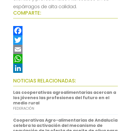
espárragos de alta calidad.
COMPARTE:
F
a
T
c
w
E
e
i
m
W
b
t
a
h
L
NOTICIAS RELACIONADAS:
o
t
i
a
i
Las cooperativas agroalimentarias acercan a
o
e
l
t
n
los jóvenes las profesiones del futuro en el
medio rural
k
r
s
k
FEDERACIÓN
A
e
Cooperativas Agro-alimentarias de Andalucía
p
d
celebra la activación del mecanismo de
regulación de la oferta de aceite de oliva para