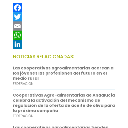
F
a
T
c
w
E
e
i
m
W
b
t
a
h
L
NOTICIAS RELACIONADAS:
o
t
i
a
i
Las cooperativas agroalimentarias acercan a
o
e
l
t
n
los jóvenes las profesiones del futuro en el
medio rural
k
r
s
k
FEDERACIÓN
A
e
Cooperativas Agro-alimentarias de Andalucía
p
d
celebra la activación del mecanismo de
regulación de la oferta de aceite de oliva para
p
I
la próxima campaña
FEDERACIÓN
n
Las cooperativas agroalimentarias tienden