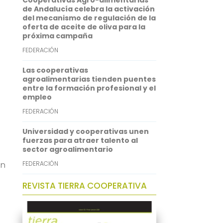
Cooperativas Agro-alimentarias
p
I
de Andalucía celebra la activación
del mecanismo de regulación de la
n
oferta de aceite de oliva para la
próxima campaña
FEDERACIÓN
Las cooperativas
agroalimentarias tienden puentes
entre la formación profesional y el
empleo
,
FEDERACIÓN
Universidad y cooperativas unen
fuerzas para atraer talento al
sector agroalimentario
en
FEDERACIÓN
u
REVISTA TIERRA COOPERATIVA