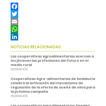
F
a
T
c
w
E
e
i
m
W
b
t
a
h
L
NOTICIAS RELACIONADAS:
o
t
i
a
i
Las cooperativas agroalimentarias acercan a
o
e
l
t
n
los jóvenes las profesiones del futuro en el
medio rural
k
r
s
k
FEDERACIÓN
A
e
Cooperativas Agro-alimentarias de Andalucía
p
d
celebra la activación del mecanismo de
regulación de la oferta de aceite de oliva para
p
I
la próxima campaña
FEDERACIÓN
n
Las cooperativas agroalimentarias tienden