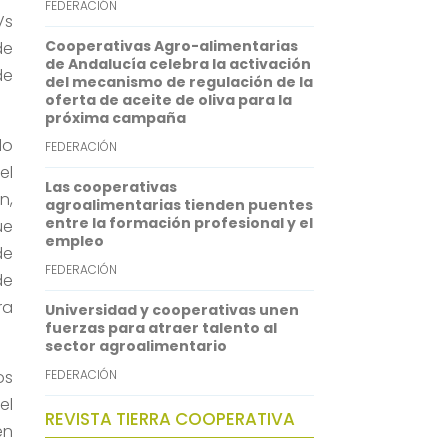
FEDERACIÓN
Vs
p
d
Cooperativas Agro-alimentarias
de
p
I
de Andalucía celebra la activación
de
del mecanismo de regulación de la
n
oferta de aceite de oliva para la
próxima campaña
do
FEDERACIÓN
el
Las cooperativas
n,
agroalimentarias tienden puentes
entre la formación profesional y el
ue
empleo
de
FEDERACIÓN
de
ra
Universidad y cooperativas unen
fuerzas para atraer talento al
sector agroalimentario
os
FEDERACIÓN
el
REVISTA TIERRA COOPERATIVA
én