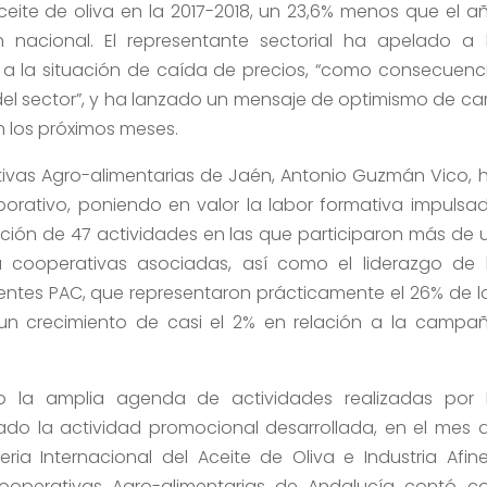
eite de oliva en la 2017-2018, un 23,6% menos que el a
nacional. El representante sectorial ha apelado a 
n a la situación de caída de precios, “como consecuenc
 del sector”, y ha lanzado un mensaje de optimismo de ca
n los próximos meses.
tivas Agro-alimentarias de Jaén, Antonio Guzmán Vico, 
orativo, poniendo en valor la labor formativa impulsa
cución de 47 actividades en las que participaron más de 
a cooperativas asociadas, así como el liderazgo de 
entes PAC, que representaron prácticamente el 26% de l
n un crecimiento de casi el 2% en relación a la campa
o la amplia agenda de actividades realizadas por 
ado la actividad promocional desarrollada, en el mes 
ia Internacional del Aceite de Oliva e Industria Afine
Cooperativas Agro-alimentarias de Andalucía contó c