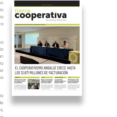
ño
la
ia
ra
ha
da
un
la
as
ña
la
de
s,
on