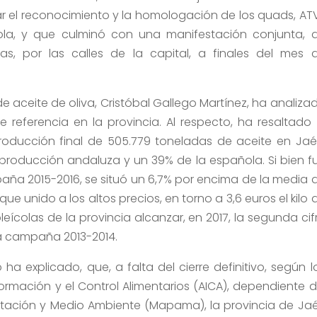
rar el reconocimiento y la homologación de los quads, AT
la, y que culminó con una manifestación conjunta, 
as, por las calles de la capital, a finales del mes 
 de aceite de oliva, Cristóbal Gallego Martínez, ha analiza
de referencia en la provincia. Al respecto, ha resaltado 
roducción final de 505.779 toneladas de aceite en Jaé
producción andaluza y un 39% de la española. Si bien f
mpaña 2015-2016, se situó un 6,7% por encima de la media 
que unido a los altos precios, en torno a 3,6 euros el kilo 
eícolas de la provincia alcanzar, en 2017, la segunda cif
ica campaña 2013-2014.
ha explicado, que, a falta del cierre definitivo, según l
ormación y el Control Alimentarios (AICA), dependiente d
mentación y Medio Ambiente (Mapama), la provincia de Ja