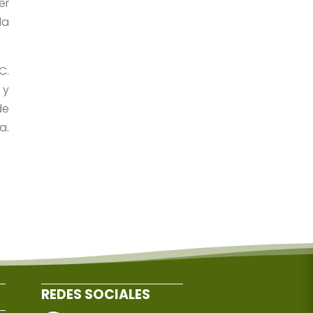
er
da
C.
 y
de
a.
REDES SOCIALES