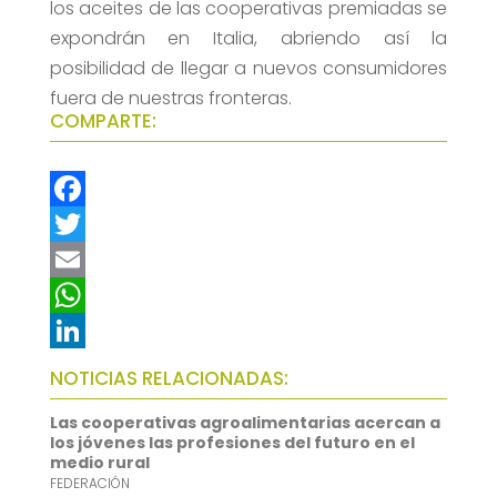
los aceites de las cooperativas premiadas se
expondrán en Italia, abriendo así la
posibilidad de llegar a nuevos consumidores
fuera de nuestras fronteras.
COMPARTE:
F
a
T
c
w
E
e
i
m
W
b
t
a
h
L
NOTICIAS RELACIONADAS:
o
t
i
a
i
Las cooperativas agroalimentarias acercan a
o
e
l
t
n
los jóvenes las profesiones del futuro en el
medio rural
k
r
s
k
FEDERACIÓN