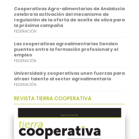
A
e
Cooperativas Agro-alimentarias de Andalucía
p
d
celebra la activación del mecanismo de
regulación de la oferta de aceite de oliva para
p
I
la próxima campaña
FEDERACIÓN
n
Las cooperativas agroalimentarias tienden
puentes entre la formación profesional y el
empleo
FEDERACIÓN
Universidad y cooperativas unen fuerzas para
atraer talento al sector agroalimentario
FEDERACIÓN
REVISTA TIERRA COOPERATIVA