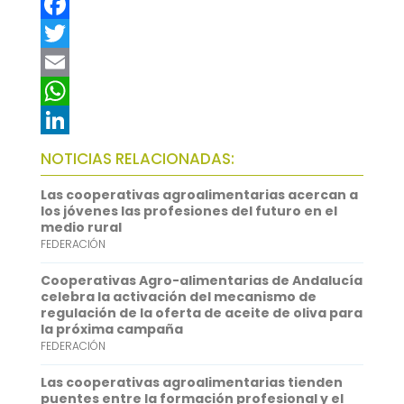
F
a
T
c
w
E
e
i
m
W
b
t
a
h
L
NOTICIAS RELACIONADAS:
o
t
i
a
i
Las cooperativas agroalimentarias acercan a
o
e
l
t
n
los jóvenes las profesiones del futuro en el
medio rural
k
r
s
k
FEDERACIÓN
A
e
Cooperativas Agro-alimentarias de Andalucía
p
d
celebra la activación del mecanismo de
regulación de la oferta de aceite de oliva para
p
I
la próxima campaña
FEDERACIÓN
n
Las cooperativas agroalimentarias tienden
puentes entre la formación profesional y el