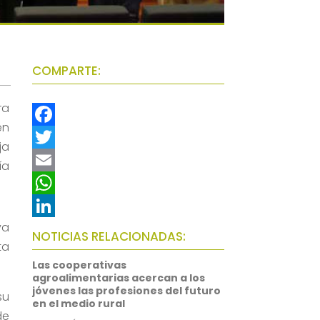
COMPARTE:
ra
en
F
ja
a
T
ía
c
w
E
e
i
m
W
va
b
t
a
h
L
NOTICIAS RELACIONADAS:
ta
o
t
i
a
i
Las cooperativas
o
e
l
t
n
agroalimentarias acercan a los
jóvenes las profesiones del futuro
su
k
r
s
k
en el medio rural
de
A
e