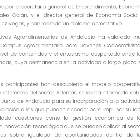
s por el secretario general de Emprendimiento, Econom
oales Galán, y el director general de Economía Social
z Vegas, y han recibido un diploma acreditativo.
ativas Agro-alimentarias de Andalucía ha valorado m
I Campus Agroalimentario para Jóvenes Cooperativista
nivel de contenidos y el entusiasmo despertado entre l
radas, cuya permanencia en la actividad a largo plazo 
los participantes han descubierto el modelo cooperati
eferentes del sector. Además, se les ha informado sob
Junta de Andalucía para su incorporación a la activid
anciación a las que pueden acceder para impulsar su id
ado cuestiones como la gestión económica de l
n innovación tecnológica que se pueden aplicar al secto
eres sobre igualdad de oportunidades dentro de l