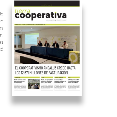
de
en
os
n,
es
tá