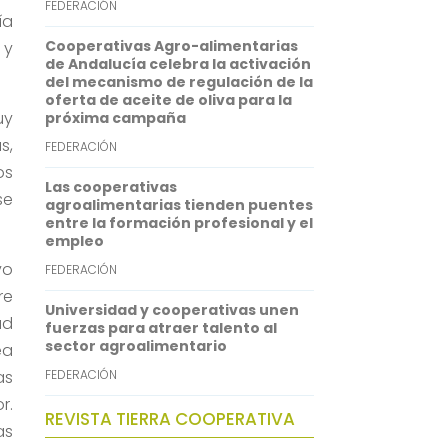
FEDERACIÓN
ía
p
d
Cooperativas Agro-alimentarias
 y
p
I
de Andalucía celebra la activación
del mecanismo de regulación de la
n
oferta de aceite de oliva para la
uy
próxima campaña
s,
FEDERACIÓN
os
Las cooperativas
se
agroalimentarias tienden puentes
entre la formación profesional y el
empleo
vo
FEDERACIÓN
re
Universidad y cooperativas unen
ad
fuerzas para atraer talento al
sector agroalimentario
ea
as
FEDERACIÓN
r.
REVISTA TIERRA COOPERATIVA
as