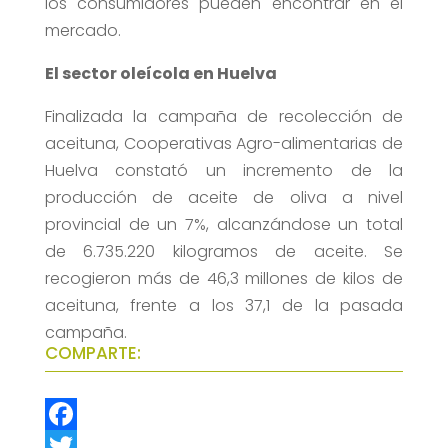
los consumidores pueden encontrar en el
mercado.
El sector oleícola en Huelva
Finalizada la campaña de recolección de
aceituna, Cooperativas Agro-alimentarias de
Huelva constató un incremento de la
producción de aceite de oliva a nivel
provincial de un 7%, alcanzándose un total
de 6.735.220 kilogramos de aceite. Se
recogieron más de 46,3 millones de kilos de
aceituna, frente a los 37,1 de la pasada
campaña.
COMPARTE:
F