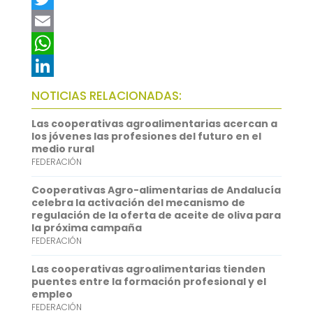
a
T
c
w
E
e
i
m
W
b
t
a
h
L
NOTICIAS RELACIONADAS:
o
t
i
a
i
Las cooperativas agroalimentarias acercan a
o
e
l
t
n
los jóvenes las profesiones del futuro en el
medio rural
k
r
s
k
FEDERACIÓN
A
e
Cooperativas Agro-alimentarias de Andalucía
p
d
celebra la activación del mecanismo de
regulación de la oferta de aceite de oliva para
p
I
la próxima campaña
FEDERACIÓN
n
Las cooperativas agroalimentarias tienden
puentes entre la formación profesional y el
empleo
FEDERACIÓN