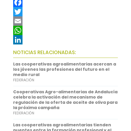
F
a
T
c
w
E
e
i
m
W
b
t
a
h
L
NOTICIAS RELACIONADAS:
o
t
i
a
i
Las cooperativas agroalimentarias acercan a
o
e
l
t
n
los jóvenes las profesiones del futuro en el
medio rural
k
r
s
k
FEDERACIÓN
A
e
Cooperativas Agro-alimentarias de Andalucía
p
d
celebra la activación del mecanismo de
regulación de la oferta de aceite de oliva para
p
I
la próxima campaña
FEDERACIÓN
n
Las cooperativas agroalimentarias tienden
puentes entre la formación profesional y el