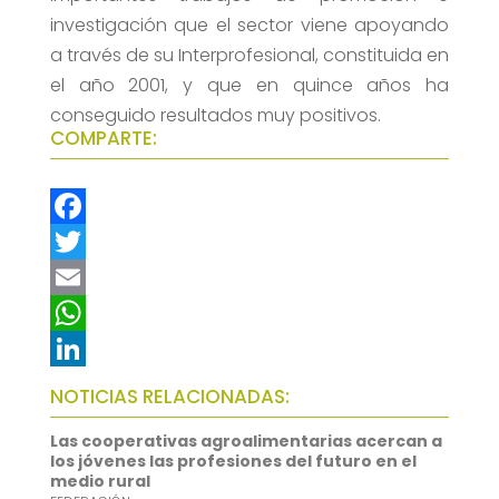
investigación que el sector viene apoyando
a través de su Interprofesional, constituida en
el año 2001, y que en quince años ha
conseguido resultados muy positivos.
COMPARTE:
F
a
T
c
w
E
e
i
m
W
b
t
a
h
L
NOTICIAS RELACIONADAS:
o
t
i
a
i
Las cooperativas agroalimentarias acercan a
o
e
l
t
n
los jóvenes las profesiones del futuro en el
medio rural
k
r
s
k