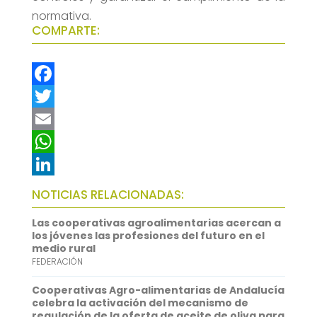
normativa.
COMPARTE:
F
a
T
c
w
E
e
i
m
W
b
t
a
h
L
NOTICIAS RELACIONADAS:
o
t
i
a
i
Las cooperativas agroalimentarias acercan a
o
e
l
t
n
los jóvenes las profesiones del futuro en el
medio rural
k
r
s
k
FEDERACIÓN
A
e
Cooperativas Agro-alimentarias de Andalucía
p
d
celebra la activación del mecanismo de
regulación de la oferta de aceite de oliva para