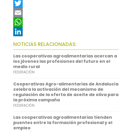
F
a
T
c
w
E
e
i
m
W
b
t
a
h
L
NOTICIAS RELACIONADAS:
o
t
i
a
i
Las cooperativas agroalimentarias acercan a
o
e
l
t
n
los jóvenes las profesiones del futuro en el
medio rural
k
r
s
k
FEDERACIÓN
A
e
Cooperativas Agro-alimentarias de Andalucía
p
d
celebra la activación del mecanismo de
regulación de la oferta de aceite de oliva para
p
I
la próxima campaña
FEDERACIÓN
n
Las cooperativas agroalimentarias tienden
puentes entre la formación profesional y el
empleo