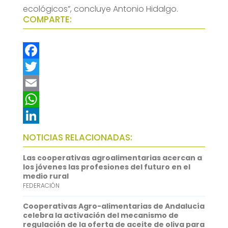
ecológicos”, concluye Antonio Hidalgo.
COMPARTE:
F
a
T
c
w
E
e
i
m
W
b
t
a
h
L
NOTICIAS RELACIONADAS:
o
t
i
a
i
Las cooperativas agroalimentarias acercan a
o
e
l
t
n
los jóvenes las profesiones del futuro en el
medio rural
k
r
s
k
FEDERACIÓN
A
e
Cooperativas Agro-alimentarias de Andalucía
p
d
celebra la activación del mecanismo de
regulación de la oferta de aceite de oliva para