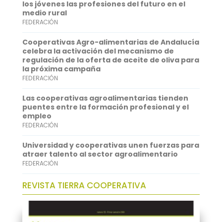
o
e
l
t
n
los jóvenes las profesiones del futuro en el
medio rural
k
r
s
k
FEDERACIÓN
A
e
Cooperativas Agro-alimentarias de Andalucía
p
d
celebra la activación del mecanismo de
regulación de la oferta de aceite de oliva para
p
I
la próxima campaña
FEDERACIÓN
n
Las cooperativas agroalimentarias tienden
puentes entre la formación profesional y el
empleo
FEDERACIÓN
Universidad y cooperativas unen fuerzas para
atraer talento al sector agroalimentario
FEDERACIÓN
REVISTA TIERRA COOPERATIVA