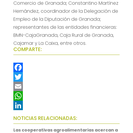
Comercio de Granada; Constantino Martínez
Hernández, coordinador de la Delegación de
Empleo de la Diputación de Granada;
representantes de las entidades financieras:
BMN-CajaGranada, Caja Rural de Granada,
Cajamar y La Caixa, entre otros.
COMPARTE:
F
a
T
c
w
E
e
i
m
W
b
t
a
h
L
NOTICIAS RELACIONADAS:
o
t
i
a
i
Las cooperativas agroalimentarias acercan a