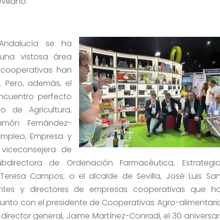
villano.
 Andalucía se ha
una vistosa área
 cooperativas han
. Pero, además, el
ncuentro perfecto
 de Agricultura,
Ramón Fernández-
Empleo, Empresa y
 viceconsejera de
ubdirectora de Ordenación Farmacéutica, Estrategia
Teresa Campos; o el alcalde de Sevilla, José Luis San
ntes y directores de empresas cooperativas que h
 junto con el presidente de Cooperativas Agro-alimentari
 director general, Jaime Martínez-Conradi, el 30 aniversar