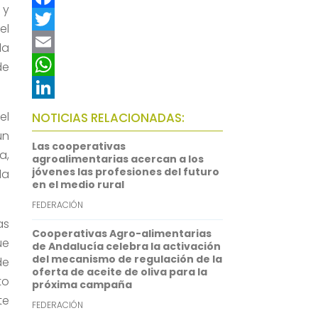
 y
F
el
a
T
la
c
w
E
de
e
i
m
W
b
t
a
h
L
el
NOTICIAS RELACIONADAS:
o
t
i
a
i
un
Las cooperativas
a,
o
e
l
t
n
agroalimentarias acercan a los
jóvenes las profesiones del futuro
la
k
r
s
k
en el medio rural
A
e
FEDERACIÓN
p
d
as
Cooperativas Agro-alimentarias
ue
p
I
de Andalucía celebra la activación
del mecanismo de regulación de la
de
n
oferta de aceite de oliva para la
to
próxima campaña
te
FEDERACIÓN