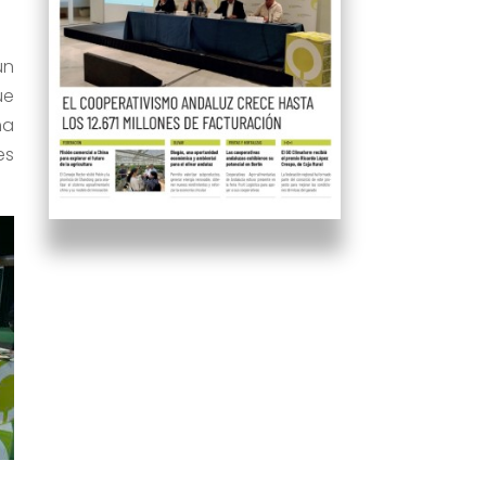
un
ue
ha
es