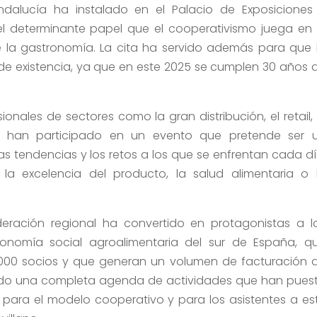
ndalucía ha instalado en el Palacio de Exposiciones
 el determinante papel que el cooperativismo juega en 
e la gastronomía. La cita ha servido además para que 
e existencia, ya que en este 2025 se cumplen 30 años 
onales de sectores como la gran distribución, el retail, 
a han participado en un evento que pretende ser 
as tendencias y los retos a los que se enfrentan cada dí
 excelencia del producto, la salud alimentaria o 
eración regional ha convertido en protagonistas a l
conomía social agroalimentaria del sur de España, q
000 socios y que generan un volumen de facturación 
señado una completa agenda de actividades que han pues
s para el modelo cooperativo y para los asistentes a es