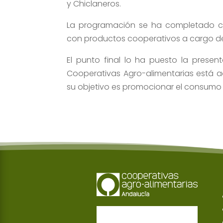
y Chiclaneros.
La programación se ha completado co
con productos cooperativos a cargo del
El punto final lo ha puesto la presen
Cooperativas Agro-alimentarias está 
su objetivo es promocionar el consumo