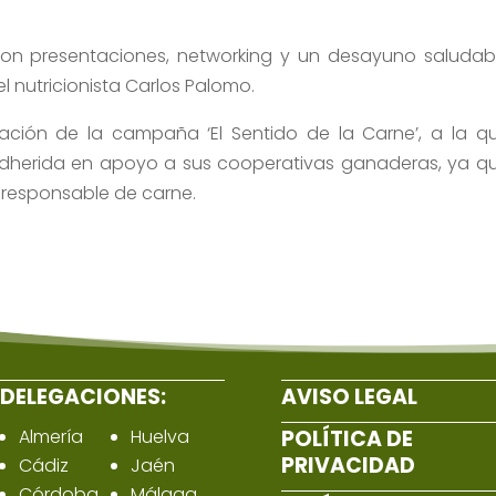
n presentaciones, networking y un desayuno saludab
 nutricionista Carlos Palomo.
tación de la campaña ‘El Sentido de la Carne’, a la q
adherida en apoyo a sus cooperativas ganaderas, ya q
 responsable de carne.
DELEGACIONES:
AVISO LEGAL
Almería
Huelva
POLÍTICA DE
PRIVACIDAD
Cádiz
Jaén
Córdoba
Málaga