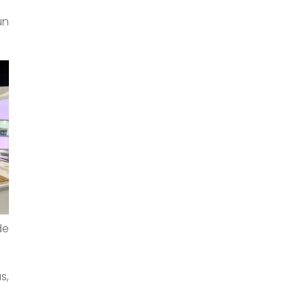
un
de
s,