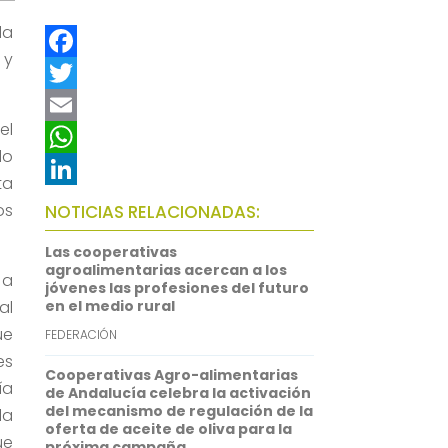
da
 y
F
a
T
el
c
w
E
do
e
i
m
W
ta
b
t
a
h
L
os
NOTICIAS RELACIONADAS:
o
t
i
a
i
Las cooperativas
o
e
l
t
n
agroalimentarias acercan a los
 a
jóvenes las profesiones del futuro
k
r
s
k
al
en el medio rural
A
e
ue
FEDERACIÓN
p
d
es
Cooperativas Agro-alimentarias
ía
p
I
de Andalucía celebra la activación
del mecanismo de regulación de la
la
n
oferta de aceite de oliva para la
ue
próxima campaña