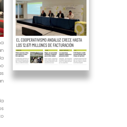
ha
an
la
mo
as
an
la
os
to