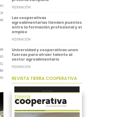
en
FEDERACIÓN
or
Las cooperativas
me
agroalimentarias tienden puentes
entre la formación profesional y el
empleo
FEDERACIÓN
ue
Universidad y cooperativas unen
fuerzas para atraer talento al
io
sector agroalimentario
o,
FEDERACIÓN
de
io
REVISTA TIERRA COOPERATIVA