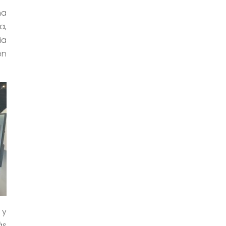
ha
a,
ia
en
 y
ás