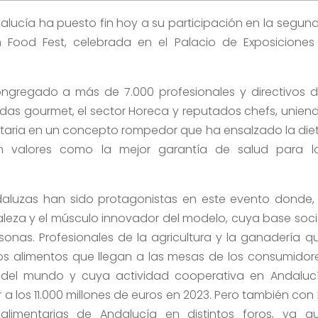
lucía ha puesto fin hoy a su participación en la segun
m Food Fest, celebrada en el Palacio de Exposiciones
ongregado a más de 7.000 profesionales y directivos d
tiendas gourmet, el sector Horeca y reputados chefs, unien
mentaria en un concepto rompedor que ha ensalzado la die
n valores como la mejor garantía de salud para l
daluzas han sido protagonistas en este evento donde,
taleza y el músculo innovador del modelo, cuya base soci
nas. Profesionales de la agricultura y la ganadería q
los alimentos que llegan a las mesas de los consumidor
 del mundo y cuya actividad cooperativa en Andaluc
 los 11.000 millones de euros en 2023. Pero también con 
alimentarias de Andalucía en distintos foros, ya q