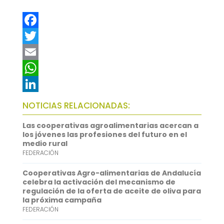
F
a
T
c
w
E
e
i
m
W
b
t
a
h
L
NOTICIAS RELACIONADAS:
o
t
i
a
i
Las cooperativas agroalimentarias acercan a
o
e
l
t
n
los jóvenes las profesiones del futuro en el
medio rural
k
r
s
k
FEDERACIÓN
A
e
Cooperativas Agro-alimentarias de Andalucía
p
d
celebra la activación del mecanismo de
regulación de la oferta de aceite de oliva para
p
I
la próxima campaña
FEDERACIÓN
n