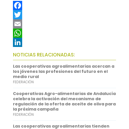
F
a
T
c
w
E
e
i
m
W
b
t
a
h
L
NOTICIAS RELACIONADAS:
o
t
i
a
i
Las cooperativas agroalimentarias acercan a
o
e
l
t
n
los jóvenes las profesiones del futuro en el
medio rural
k
r
s
k
FEDERACIÓN
A
e
Cooperativas Agro-alimentarias de Andalucía
p
d
celebra la activación del mecanismo de
regulación de la oferta de aceite de oliva para
p
I
la próxima campaña
FEDERACIÓN
n
Las cooperativas agroalimentarias tienden