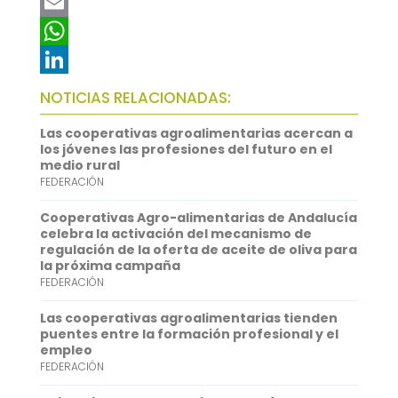
a
T
c
w
E
e
i
m
W
b
t
a
h
L
NOTICIAS RELACIONADAS:
o
t
i
a
i
Las cooperativas agroalimentarias acercan a
o
e
l
t
n
los jóvenes las profesiones del futuro en el
medio rural
k
r
s
k
FEDERACIÓN
A
e
Cooperativas Agro-alimentarias de Andalucía
p
d
celebra la activación del mecanismo de
regulación de la oferta de aceite de oliva para
p
I
la próxima campaña
FEDERACIÓN
n
Las cooperativas agroalimentarias tienden
puentes entre la formación profesional y el
empleo
FEDERACIÓN