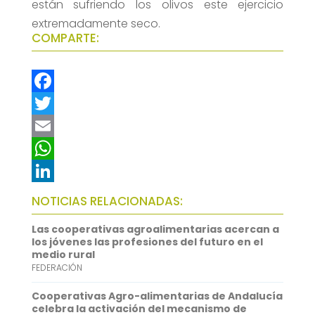
están sufriendo los olivos este ejercicio
extremadamente seco.
COMPARTE:
F
a
T
c
w
E
e
i
m
W
b
t
a
h
L
NOTICIAS RELACIONADAS:
o
t
i
a
i
Las cooperativas agroalimentarias acercan a
o
e
l
t
n
los jóvenes las profesiones del futuro en el
medio rural
k
r
s
k
FEDERACIÓN
A
e
Cooperativas Agro-alimentarias de Andalucía
p
d
celebra la activación del mecanismo de