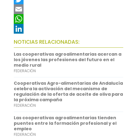
a
T
c
w
E
e
i
m
W
b
t
a
h
L
NOTICIAS RELACIONADAS:
o
t
i
a
i
Las cooperativas agroalimentarias acercan a
o
e
l
t
n
los jóvenes las profesiones del futuro en el
medio rural
k
r
s
k
FEDERACIÓN
A
e
Cooperativas Agro-alimentarias de Andalucía
p
d
celebra la activación del mecanismo de
regulación de la oferta de aceite de oliva para
p
I
la próxima campaña
FEDERACIÓN
n
Las cooperativas agroalimentarias tienden
puentes entre la formación profesional y el
empleo
FEDERACIÓN