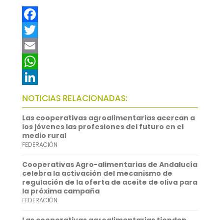
F
a
T
c
w
E
e
i
m
W
b
t
a
h
L
NOTICIAS RELACIONADAS:
o
t
i
a
i
Las cooperativas agroalimentarias acercan a
o
e
l
t
n
los jóvenes las profesiones del futuro en el
medio rural
k
r
s
k
FEDERACIÓN
A
e
Cooperativas Agro-alimentarias de Andalucía
p
d
celebra la activación del mecanismo de
regulación de la oferta de aceite de oliva para
p
I
la próxima campaña
FEDERACIÓN
n