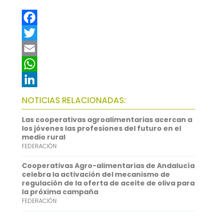
F
a
T
c
w
E
e
i
m
W
b
t
a
h
L
NOTICIAS RELACIONADAS:
o
t
i
a
i
Las cooperativas agroalimentarias acercan a
o
e
l
t
n
los jóvenes las profesiones del futuro en el
medio rural
k
r
s
k
FEDERACIÓN
A
e
Cooperativas Agro-alimentarias de Andalucía
p
d
celebra la activación del mecanismo de
regulación de la oferta de aceite de oliva para
p
I
la próxima campaña
FEDERACIÓN
n