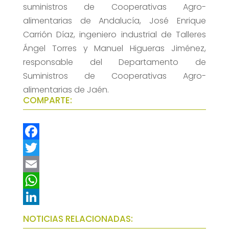
suministros de Cooperativas Agro-
alimentarias de Andalucía, José Enrique
Carrión Díaz, ingeniero industrial de Talleres
Ángel Torres y Manuel Higueras Jiménez,
responsable del Departamento de
Suministros de Cooperativas Agro-
alimentarias de Jaén.
COMPARTE:
F
a
T
c
w
E
e
i
m
W
b
t
a
h
L
NOTICIAS RELACIONADAS: