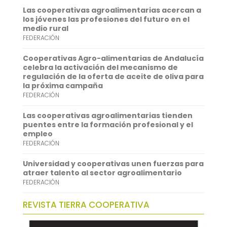
o
t
i
a
i
Las cooperativas agroalimentarias acercan a
o
e
l
t
n
los jóvenes las profesiones del futuro en el
medio rural
k
r
s
k
FEDERACIÓN
A
e
Cooperativas Agro-alimentarias de Andalucía
p
d
celebra la activación del mecanismo de
regulación de la oferta de aceite de oliva para
p
I
la próxima campaña
FEDERACIÓN
n
Las cooperativas agroalimentarias tienden
puentes entre la formación profesional y el
empleo
FEDERACIÓN
Universidad y cooperativas unen fuerzas para
atraer talento al sector agroalimentario
FEDERACIÓN
REVISTA TIERRA COOPERATIVA