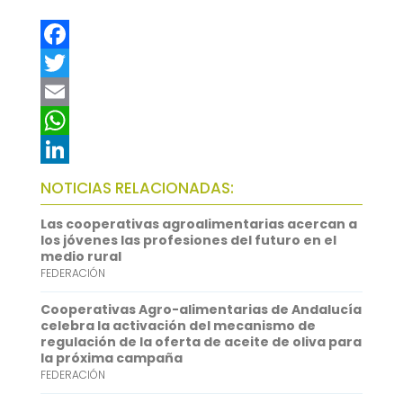
F
a
T
c
w
E
e
i
m
W
b
t
a
h
L
NOTICIAS RELACIONADAS:
o
t
i
a
i
Las cooperativas agroalimentarias acercan a
o
e
l
t
n
los jóvenes las profesiones del futuro en el
medio rural
k
r
s
k
FEDERACIÓN
A
e
Cooperativas Agro-alimentarias de Andalucía
p
d
celebra la activación del mecanismo de
regulación de la oferta de aceite de oliva para
p
I
la próxima campaña
FEDERACIÓN
n