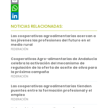
a
T
c
w
E
e
i
m
W
b
t
a
h
L
NOTICIAS RELACIONADAS:
o
t
i
a
i
Las cooperativas agroalimentarias acercan a
o
e
l
t
n
los jóvenes las profesiones del futuro en el
medio rural
k
r
s
k
FEDERACIÓN
A
e
Cooperativas Agro-alimentarias de Andalucía
p
d
celebra la activación del mecanismo de
regulación de la oferta de aceite de oliva para
p
I
la próxima campaña
FEDERACIÓN
n
Las cooperativas agroalimentarias tienden
puentes entre la formación profesional y el
empleo
FEDERACIÓN