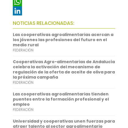
c
w
E
e
i
m
W
b
t
a
h
L
NOTICIAS RELACIONADAS:
o
t
i
a
i
Las cooperativas agroalimentarias acercan a
o
e
l
t
n
los jóvenes las profesiones del futuro en el
medio rural
k
r
s
k
FEDERACIÓN
A
e
Cooperativas Agro-alimentarias de Andalucía
p
d
celebra la activación del mecanismo de
regulación de la oferta de aceite de oliva para
p
I
la próxima campaña
FEDERACIÓN
n
Las cooperativas agroalimentarias tienden
puentes entre la formación profesional y el
empleo
FEDERACIÓN
Universidad y cooperativas unen fuerzas para
atraer talento al sector agroalimentario