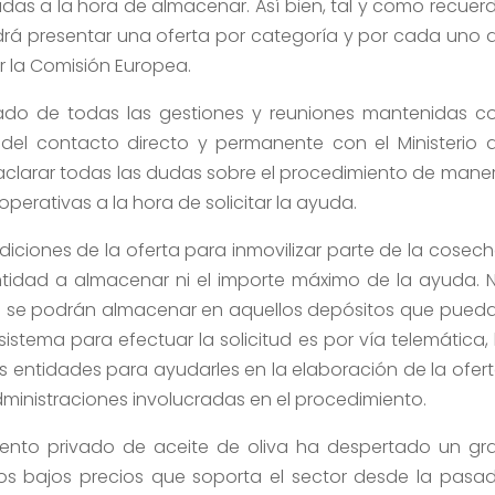
adas a la hora de almacenar. Así bien, tal y como recuer
odrá presentar una oferta por categoría y por cada uno 
r la Comisión Europea.
rmado de todas las gestiones y reuniones mantenidas c
 del contacto directo y permanente con el Ministerio 
a aclarar todas las dudas sobre el procedimiento de mane
perativas a la hora de solicitar la ayuda.
iones de la oferta para inmovilizar parte de la cosech
antidad a almacenar ni el importe máximo de la ayuda. 
lo se podrán almacenar en aquellos depósitos que pued
sistema para efectuar la solicitud es por vía telemática, 
s entidades para ayudarles en la elaboración de la ofert
dministraciones involucradas en el procedimiento.
nto privado de aceite de oliva ha despertado un gr
los bajos precios que soporta el sector desde la pasa