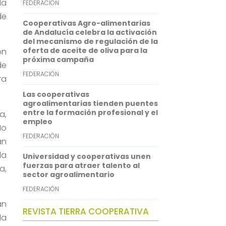
da
FEDERACIÓN
p
d
de
Cooperativas Agro-alimentarias
p
I
de Andalucía celebra la activación
del mecanismo de regulación de la
n
oferta de aceite de oliva para la
on
próxima campaña
de
FEDERACIÓN
ra
Las cooperativas
agroalimentarias tienden puentes
entre la formación profesional y el
a,
empleo
No
FEDERACIÓN
an
la
Universidad y cooperativas unen
fuerzas para atraer talento al
a,
sector agroalimentario
FEDERACIÓN
an
REVISTA TIERRA COOPERATIVA
da