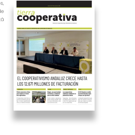
s,
de
tá