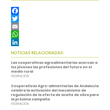
F
a
T
c
w
E
e
i
m
W
b
t
a
h
L
NOTICIAS RELACIONADAS:
o
t
i
a
i
Las cooperativas agroalimentarias acercan a
o
e
l
t
n
los jóvenes las profesiones del futuro en el
medio rural
k
r
s
k
FEDERACIÓN
A
e
Cooperativas Agro-alimentarias de Andalucía
p
d
celebra la activación del mecanismo de
regulación de la oferta de aceite de oliva para
p
I
la próxima campaña
FEDERACIÓN
n