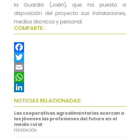
la Guardia (Jaén), que ha puesto a
disposición del proyecto sus instalaciones,
medios técnicos y personal.
COMPARTE:
F
a
T
c
w
E
e
i
m
W
b
t
a
h
L
NOTICIAS RELACIONADAS:
o
t
i
a
i
Las cooperativas agroalimentarias acercan a
o
e
l
t
n
los jóvenes las profesiones del futuro en el
medio rural
k
r
s
k
FEDERACIÓN
A
e