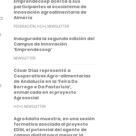
Emprendecoop acerca a sus
o
e
l
t
n
participantes al ecosistema de
innovación agroalimentaria de
k
r
s
k
ya
Almería
A
e
FEDERACIÓN
,
I+D+I
,
NEWSLETTER
p
d
n
Inaugurada la segunda edición del
p
I
Campus de Innovación
‘Emprendecoop’
n
NEWSLETTER
César Díaz representó a
Cooperativas Agro-alimentarias
de Andalucía en la ‘Feira Do
s
Borrego e Da Pastorícia’,
enmarcada en el proyecto
Agrosocial
I+D+I
,
NEWSLETTER
Agro4data muestra, en una sesión
formativa asociada al proyecto
EDIH, el potencial del agente de
campo digital para mejorar la