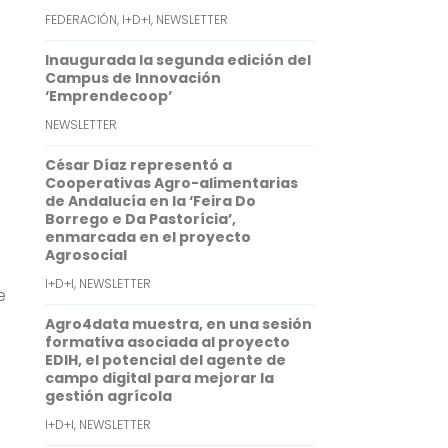
A
e
FEDERACIÓN
,
I+D+I
,
NEWSLETTER
p
d
Inaugurada la segunda edición del
p
I
Campus de Innovación
‘Emprendecoop’
n
NEWSLETTER
César Díaz representó a
Cooperativas Agro-alimentarias
de Andalucía en la ‘Feira Do
Borrego e Da Pastorícia’,
enmarcada en el proyecto
Agrosocial
I+D+I
,
NEWSLETTER
e
Agro4data muestra, en una sesión
formativa asociada al proyecto
EDIH, el potencial del agente de
campo digital para mejorar la
gestión agrícola
I+D+I
,
NEWSLETTER