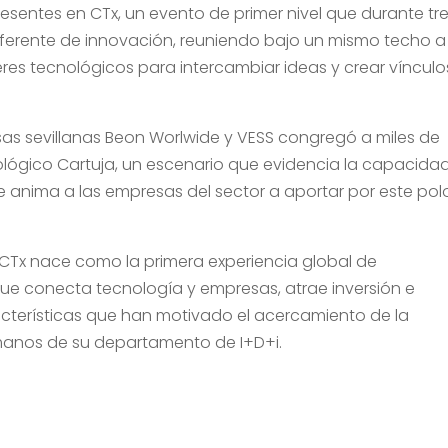
resentes en CTx, un evento de primer nivel que durante tr
 referente de innovación, reuniendo bajo un mismo techo a
eres tecnológicos para intercambiar ideas y crear vínculo
sas sevillanas Beon Worlwide y VESS congregó a miles de
cnológico Cartuja, un escenario que evidencia la capacida
e anima a las empresas del sector a aportar por este pol
 CTx nace como la primera experiencia global de
ue conecta tecnología y empresas, atrae inversión e
acterísticas que han motivado el acercamiento de la
e manos de su departamento de I+D+i.