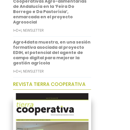
Cooperativas Agro-alimentarias
de Andalucía en la ‘Feira Do
Borrego e Da Pastorícia’,
enmarcada en el proyecto
Agrosocial
I+D+I
,
NEWSLETTER
Agro4data muestra, en una sesión
formativa asociada al proyecto
EDIH, el potencial del agente de
campo digital para mejorar la
gestión agrícola
I+D+I
,
NEWSLETTER
REVISTA TIERRA COOPERATIVA