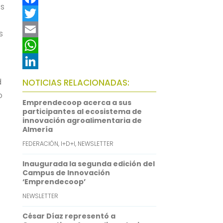
es
F
a
T
s
c
w
E
e
i
m
W
b
t
a
h
L
d
NOTICIAS RELACIONADAS:
o
t
i
a
i
o
Emprendecoop acerca a sus
o
e
l
t
n
participantes al ecosistema de
innovación agroalimentaria de
k
r
s
k
Almería
A
e
FEDERACIÓN
,
I+D+I
,
NEWSLETTER
p
d
Inaugurada la segunda edición del
p
I
Campus de Innovación
‘Emprendecoop’
n
NEWSLETTER
César Díaz representó a