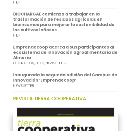
I+D+I
A
e
p
d
BIOCHARGAE comienza a trabajar en la
trasformación de residuos agrícolas en
p
I
bioinsumos para mejorar la sostenibilidad de
los cultivos leñosos
n
I+D+I
Emprendecoop acerca a sus participantes al
ecosistema de innovación agroalimentaria de
Almería
FEDERACIÓN
,
I+D+I
,
NEWSLETTER
Inaugurada la segunda edición del Campus de
Innovación ‘Emprendecoop’
NEWSLETTER
REVISTA TIERRA COOPERATIVA