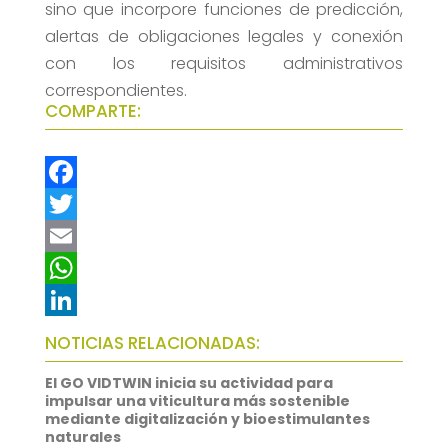
sino que incorpore funciones de predicción,
alertas de obligaciones legales y conexión
con los requisitos administrativos
correspondientes.
COMPARTE:
F
a
T
c
w
E
e
i
m
W
b
t
a
h
L
NOTICIAS RELACIONADAS:
o
t
i
a
i
El GO VIDTWIN inicia su actividad para
o
e
l
t
n
impulsar una viticultura más sostenible
mediante digitalización y bioestimulantes
k
r
s
k
naturales