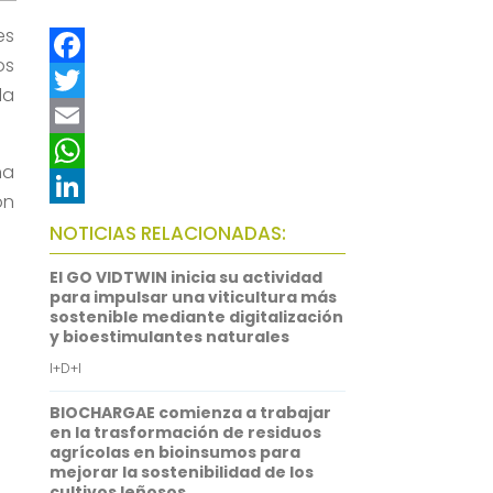
es
os
F
la
a
T
c
w
E
na
e
i
m
W
on
b
t
a
h
L
NOTICIAS RELACIONADAS:
o
t
i
a
i
El GO VIDTWIN inicia su actividad
o
e
l
t
n
para impulsar una viticultura más
sostenible mediante digitalización
k
r
s
k
y bioestimulantes naturales
A
e
I+D+I
p
d
BIOCHARGAE comienza a trabajar
p
I
en la trasformación de residuos
agrícolas en bioinsumos para
n
mejorar la sostenibilidad de los
cultivos leñosos