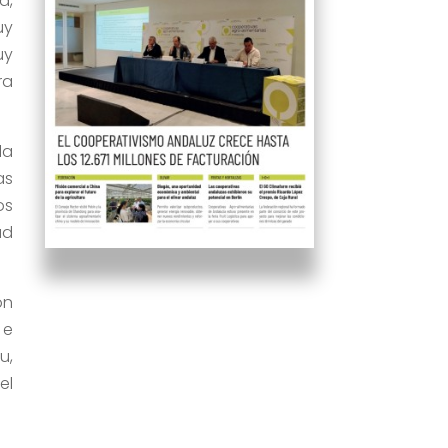
a,
uy
uy
ra
la
as
os
ad
on
 e
u,
el