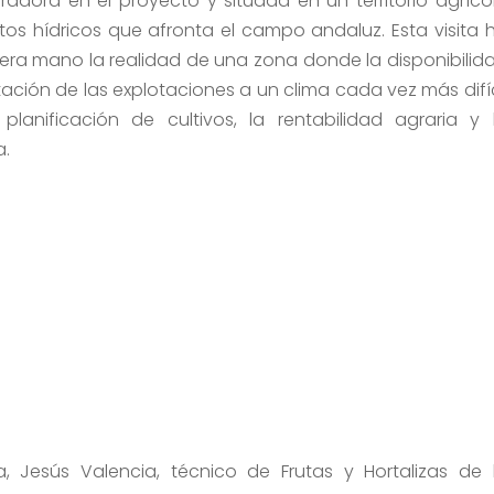
adora en el proyecto y situada en un territorio agríco
tos hídricos que afronta el campo andaluz. Esta visita 
era mano la realidad de una zona donde la disponibilid
tación de las explotaciones a un clima cada vez más difíc
lanificación de cultivos, la rentabilidad agraria y 
a.
, Jesús Valencia, técnico de Frutas y Hortalizas de 