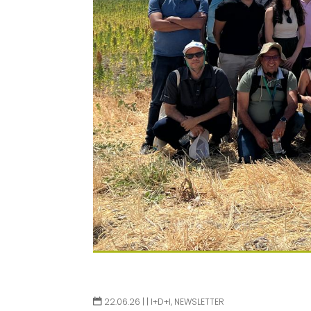
22.06.26 |
|
I+D+I
,
NEWSLETTER