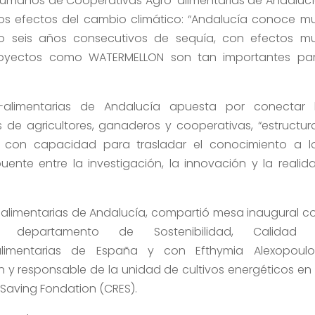
Humanos de Cooperativas Agro-alimentarias de Andalucí
los efectos del cambio climático: “Andalucía conoce m
do seis años consecutivos de sequía, con efectos m
royectos como WATERMELLON son tan importantes pa
-alimentarias de Andalucía apuesta por conectar 
 de agricultores, ganaderos y cooperativas, “estructur
rio, con capacidad para trasladar el conocimiento a l
ente entre la investigación, la innovación y la realid
-alimentarias de Andalucía, compartió mesa inaugural c
departamento de Sostenibilidad, Calidad
limentarias de España y con Efthymia Alexopoulo
y responsable de la unidad de cultivos energéticos en 
Saving Fondation (CRES).