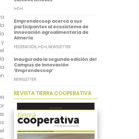
I+D+I
ra
Emprendecoop acerca a sus
la
participantes al ecosistema de
innovación agroalimentaria de
la
Almería
 y
FEDERACIÓN
,
I+D+I
,
NEWSLETTER
el
la
Inaugurada la segunda edición del
Campus de Innovación
ia
‘Emprendecoop’
ón
NEWSLETTER
REVISTA TIERRA COOPERATIVA
ON
or
as
os
el