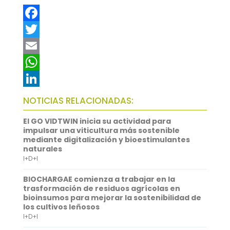
F
a
T
c
w
E
e
i
m
W
b
t
a
h
L
NOTICIAS RELACIONADAS:
o
t
i
a
i
El GO VIDTWIN inicia su actividad para
o
e
l
t
n
impulsar una viticultura más sostenible
mediante digitalización y bioestimulantes
k
r
s
k
naturales
I+D+I
A
e
p
d
BIOCHARGAE comienza a trabajar en la
trasformación de residuos agrícolas en
p
I
bioinsumos para mejorar la sostenibilidad de
los cultivos leñosos
n
I+D+I