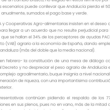
s escenarios puede conllevar que Andalucía pierda el 5
ibe anualmente, sumados el pago base y verde.
 y Cooperativas Agro-alimentarias insisten en el deseo 
para llegar a un acuerdo que no resulte perjudicial para 
a que se hallan el 34% de los perceptores de ayudas PAC
ruto (VAB) agrario a la economía de España, dando empl
andaluza (más del doble que la media nacional).
 en febrero- la constitución de una mesa de diálogo c
al Decreto y no despreciar el peso agrario de Andalucía 
omplejo agroalimentario, buque insignia a nivel nacional
eración de riqueza, con una importantísima contribuci
terior.
presentativas continúan pidiendo el respaldo de los 7
iones en sus plenos, pues no en vano, más de la mitad 