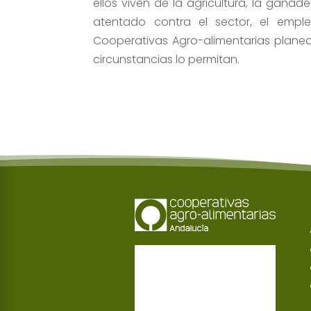
ellos viven de la agricultura, la ganade
atentado contra el sector, el emp
Cooperativas Agro-alimentarias planean
circunstancias lo permitan.