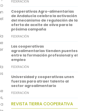
FEDERACIÓN
to
p
d
Cooperativas Agro-alimentarias
un
p
I
de Andalucía celebra la activación
el
del mecanismo de regulación de la
n
oferta de aceite de oliva para la
próxima campaña
ia
FEDERACIÓN
ue
Las cooperativas
er
agroalimentarias tienden puentes
entre la formación profesional y el
empleo
la
FEDERACIÓN
os
Universidad y cooperativas unen
fuerzas para atraer talento al
sector agroalimentario
se
FEDERACIÓN
s,
REVISTA TIERRA COOPERATIVA
 a
la