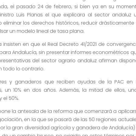
nda, el pasado 24 de febrero, si bien ya en su momen
istro Luis Planas el que explicara al sector andaluz 
eliminar los derechos históricos, reducir drásticamente 
sar un modelo lineal de tasa plana.
ura insisten en que el Real Decreto 41/2021 de convergenc
 para Andalucía, sin presentar informes econométricos q
epresentativas del sector agrario andaluz afirman dispon
todo lo contrario.
tores y ganaderos que reciben ayudas de la PAC en 
s, un 10% en dos años. Además, la mitad de ellos, un
y el 50%.
supone la antesala de la reforma que comenzará a aplicar
gociación, en la que se pasará de las 50 regiones actuale
or la gran diversidad agrícola y ganadera de Andalucía)
ata de un cambio brusco, no exigido en estos términos por 