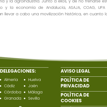
ría y la agroindustria. Junto a ellos, y de no frenarse es
leo y la economía de Andalucía, ASAJA, COAG, UPA
 llevar a cabo una movilización histórica, en cuanto l
DELEGACIONES:
AVISO LEGAL
Almería
Huelva
POLÍTICA DE
PRIVACIDAD
Cádiz
Jaén
Córdoba
Málaga
POLÍTICA DE
Granada
Sevilla
COOKIES