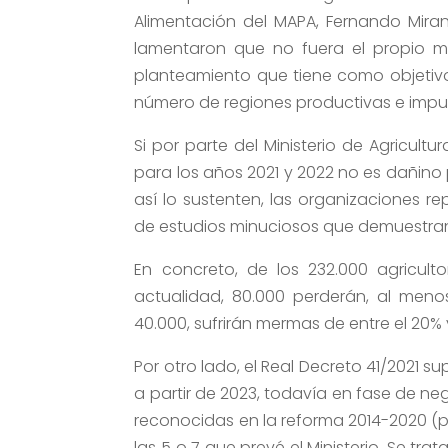
Alimentación del MAPA, Fernando Mira
lamentaron que no fuera el propio min
planteamiento que tiene como objetivo 
número de regiones productivas e impul
Si por parte del Ministerio de Agricult
para los años 2021 y 2022 no es dañino
así lo sustenten, las organizaciones r
de estudios minuciosos que demuestran 
En concreto, de los 232.000 agricul
actualidad, 80.000 perderán, al meno
40.000, sufrirán mermas de entre el 20% 
Por otro lado, el Real Decreto 41/2021 
a partir de 2023, todavía en fase de ne
reconocidas en la reforma 2014-2020 (p
las 5 o 7 que prevé el Ministerio. Se tr