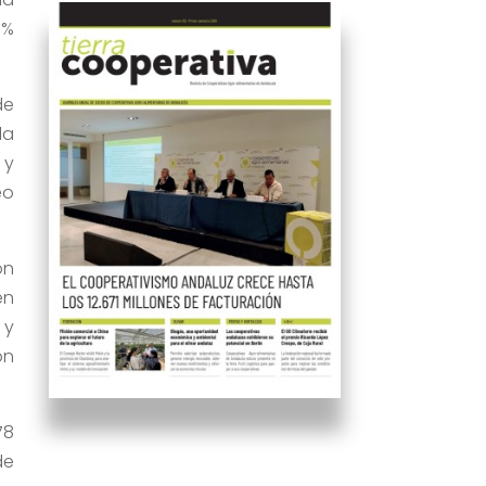
0%
de
la
 y
eo
on
en
 y
ón
78
de