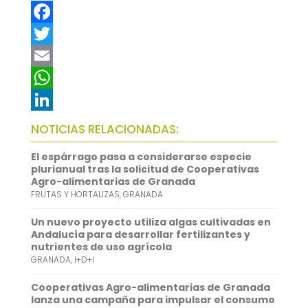
F
a
T
c
w
E
e
i
m
W
b
t
a
h
L
NOTICIAS RELACIONADAS:
o
t
i
a
i
El espárrago pasa a considerarse especie
o
e
l
t
n
plurianual tras la solicitud de Cooperativas
Agro-alimentarias de Granada
k
r
s
k
FRUTAS Y HORTALIZAS
,
GRANADA
A
e
Un nuevo proyecto utiliza algas cultivadas en
p
d
Andalucía para desarrollar fertilizantes y
nutrientes de uso agrícola
p
I
GRANADA
,
I+D+I
n
Cooperativas Agro-alimentarias de Granada
lanza una campaña para impulsar el consumo