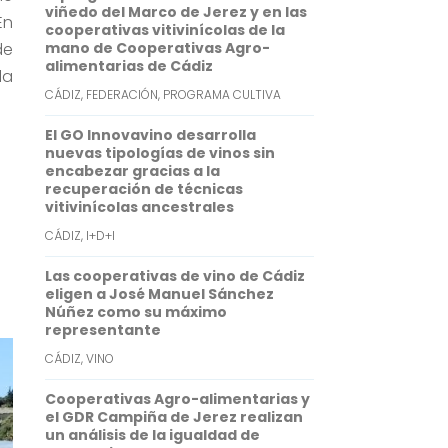
o
e
l
t
n
viñedo del Marco de Jerez y en las
En
cooperativas vitivinícolas de la
k
r
s
k
de
mano de Cooperativas Agro-
alimentarias de Cádiz
A
e
la
CÁDIZ
,
FEDERACIÓN
,
PROGRAMA CULTIVA
p
d
p
I
El GO Innovavino desarrolla
nuevas tipologías de vinos sin
n
encabezar gracias a la
recuperación de técnicas
vitivinícolas ancestrales
CÁDIZ
,
I+D+I
Las cooperativas de vino de Cádiz
eligen a José Manuel Sánchez
Núñez como su máximo
representante
CÁDIZ
,
VINO
Cooperativas Agro-alimentarias y
el GDR Campiña de Jerez realizan
un análisis de la igualdad de