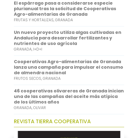
El espárrago pasa a considerarse especie
o
e
l
t
n
plurianual tras la solicitud de Cooperativas
Agro-alimentarias de Granada
k
r
s
k
FRUTAS Y HORTALIZAS
,
GRANADA
A
e
Un nuevo proyecto utiliza algas cultivadas en
p
d
Andalucía para desarrollar fertilizantes y
nutrientes de uso agrícola
p
I
GRANADA
,
I+D+I
n
Cooperativas Agro-alimentarias de Granada
lanza una campaña para impulsar el consumo
de almendra nacional
FRUTOS SECOS
,
GRANADA
46 cooperativas olivareras de Granada inician
una de las campañas del aceite más atípica
de los últimos años
GRANADA
,
OLIVAR
REVISTA TIERRA COOPERATIVA