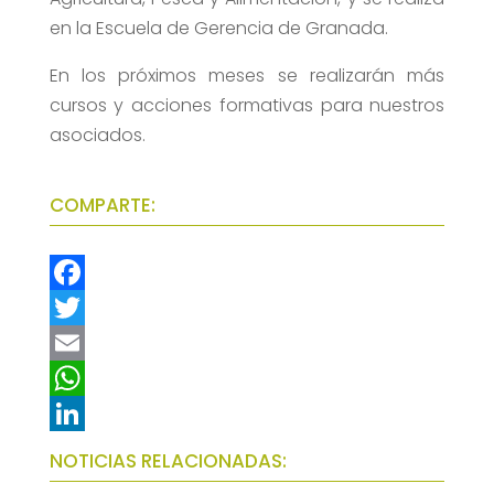
en la Escuela de Gerencia de Granada.
En los próximos meses se realizarán más
cursos y acciones formativas para nuestros
asociados.
COMPARTE:
F
a
T
c
w
E
e
i
m
W
b
t
a
h
L
NOTICIAS RELACIONADAS:
o
t
i
a
i