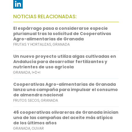
e
i
m
W
b
t
a
h
L
NOTICIAS RELACIONADAS:
o
t
i
a
i
El espárrago pasa a considerarse especie
o
e
l
t
n
plurianual tras la solicitud de Cooperativas
Agro-alimentarias de Granada
k
r
s
k
FRUTAS Y HORTALIZAS
,
GRANADA
A
e
Un nuevo proyecto utiliza algas cultivadas en
p
d
Andalucía para desarrollar fertilizantes y
nutrientes de uso agrícola
p
I
GRANADA
,
I+D+I
n
Cooperativas Agro-alimentarias de Granada
lanza una campaña para impulsar el consumo
de almendra nacional
FRUTOS SECOS
,
GRANADA
46 cooperativas olivareras de Granada inician
una de las campañas del aceite más atípica
de los últimos años
GRANADA
,
OLIVAR