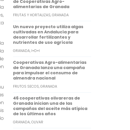
de Cooperativas Agro-
k
r
s
k
la
alimentarias de Granada
A
e
s,
FRUTAS Y HORTALIZAS
,
GRANADA
p
d
ta
Un nuevo proyecto utiliza algas
p
I
cultivadas en Andalucía para
desarrollar fertilizantes y
n
nutrientes de uso agrícola
da
la
GRANADA
,
I+D+I
de
Cooperativas Agro-alimentarias
en
de Granada lanza una campaña
para impulsar el consumo de
almendra nacional
su
FRUTOS SECOS
,
GRANADA
as
46 cooperativas olivareras de
ón
Granada inician una de las
campañas del aceite más atípica
is
de los últimos años
do
GRANADA
,
OLIVAR