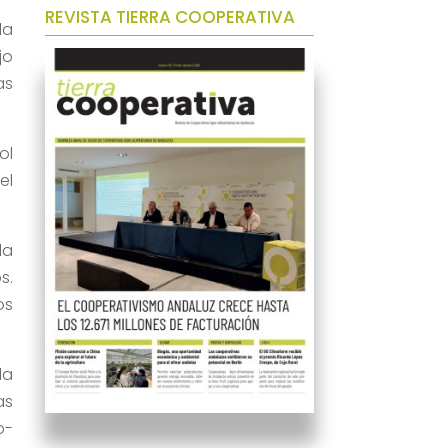
REVISTA TIERRA COOPERATIVA
la
jo
as
ol
el
la
s.
os
la
as
o-