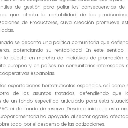
tiles de gestión para paliar las consecuencias de 
os, que afecta la rentabilidad de las produccione
izaciones de Productores, cuya creación promueve es
iadas.
anada se decanta una política comunitaria que defien
ras, potenciando su rentabilidad. En este sentido, 
or la puesta en marcha de iniciativas de promoción 
ito europeo y en países no comunitarios interesados 
 cooperativas españolas.
 las exportaciones hortofrutícolas españolas, así como 
otro de los asuntos tratados, defendiendo que l
e un fondo específico articulado para esta situaci
C, ni del fondo de reserva. Desde el inicio de esta cris
europarlamentaria ha apoyado al sector agrario afecta
obre todo, por el descenso de las cotizaciones.