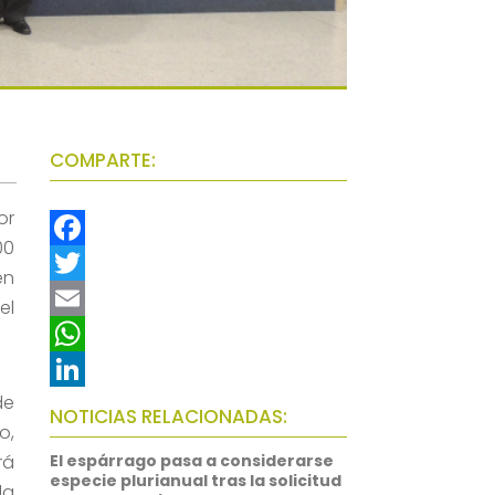
COMPARTE:
or
00
F
en
a
T
el
c
w
E
e
i
m
W
de
b
t
a
h
L
NOTICIAS RELACIONADAS:
o,
o
t
i
a
i
rá
El espárrago pasa a considerarse
o
e
l
t
n
especie plurianual tras la solicitud
la