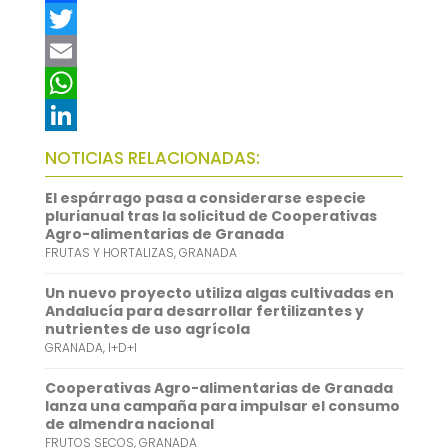
F
a
T
c
w
E
e
i
m
W
b
t
a
h
L
NOTICIAS RELACIONADAS:
o
t
i
a
i
El espárrago pasa a considerarse especie
o
e
l
t
n
plurianual tras la solicitud de Cooperativas
Agro-alimentarias de Granada
k
r
s
k
FRUTAS Y HORTALIZAS
,
GRANADA
A
e
Un nuevo proyecto utiliza algas cultivadas en
p
d
Andalucía para desarrollar fertilizantes y
nutrientes de uso agrícola
p
I
GRANADA
,
I+D+I
n
Cooperativas Agro-alimentarias de Granada
lanza una campaña para impulsar el consumo
de almendra nacional
FRUTOS SECOS
,
GRANADA