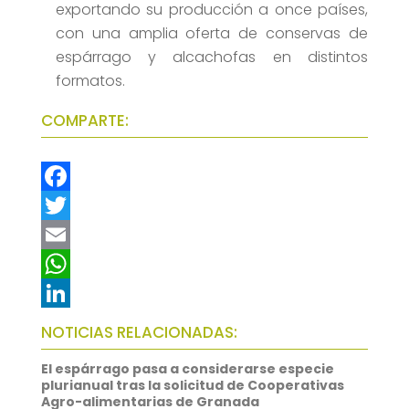
exportando su producción a once países,
con una amplia oferta de conservas de
espárrago y alcachofas en distintos
formatos.
COMPARTE:
F
a
T
c
w
E
e
i
m
W
b
t
a
h
L
NOTICIAS RELACIONADAS:
o
t
i
a
i
El espárrago pasa a considerarse especie
o
e
l
t
n
plurianual tras la solicitud de Cooperativas
Agro-alimentarias de Granada