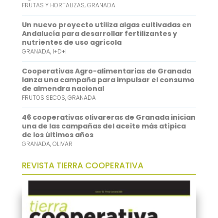
k
r
s
k
FRUTAS Y HORTALIZAS
,
GRANADA
A
e
Un nuevo proyecto utiliza algas cultivadas en
p
d
Andalucía para desarrollar fertilizantes y
nutrientes de uso agrícola
p
I
GRANADA
,
I+D+I
n
Cooperativas Agro-alimentarias de Granada
lanza una campaña para impulsar el consumo
de almendra nacional
FRUTOS SECOS
,
GRANADA
46 cooperativas olivareras de Granada inician
una de las campañas del aceite más atípica
de los últimos años
GRANADA
,
OLIVAR
REVISTA TIERRA COOPERATIVA